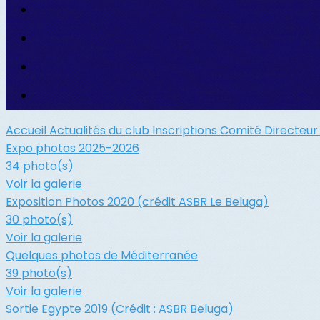
Accueil
Actualités du club
Inscriptions
Comité Directeu
Expo photos 2025-2026
34 photo(s)
Voir la galerie
Exposition Photos 2020 (crédit ASBR Le Beluga)
30 photo(s)
Voir la galerie
Quelques photos de Méditerranée
39 photo(s)
Voir la galerie
Sortie Egypte 2019 (Crédit : ASBR Beluga)