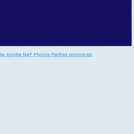
gée
Apnée
NAP
Photos
Petites annonces