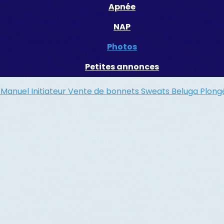
Apnée
NAP
Photos
Petites annonces
r
Manuel Initiateur
Vente de bonnets
Sweats Beluga
Plon