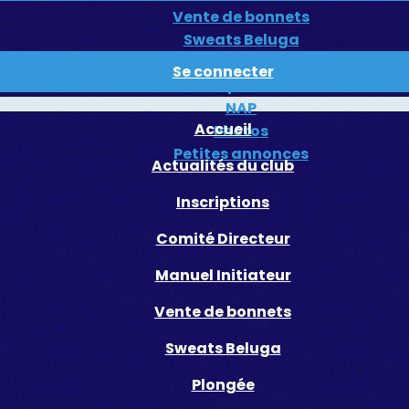
Vente de bonnets
Sweats Beluga
Plongée
Se connecter
Apnée
NAP
Accueil
Photos
Petites annonces
Actualités du club
Inscriptions
Comité Directeur
Manuel Initiateur
Vente de bonnets
Sweats Beluga
Plongée