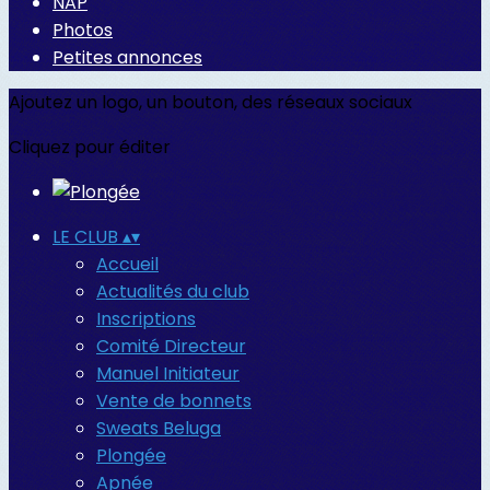
NAP
Photos
Petites annonces
Ajoutez un logo, un bouton, des réseaux sociaux
Cliquez pour éditer
LE CLUB
▴
▾
Accueil
Actualités du club
Inscriptions
Comité Directeur
Manuel Initiateur
Vente de bonnets
Sweats Beluga
Plongée
Apnée