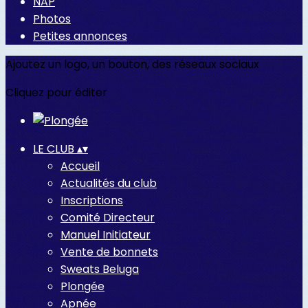
NAP
Photos
Petites annonces
Ajoutez un logo, un bouton, des réseaux sociaux
Cliquez pour éditer
LE CLUB
▴
▾
Accueil
Actualités du club
Inscriptions
Comité Directeur
Manuel Initiateur
Vente de bonnets
Sweats Beluga
Plongée
Apnée