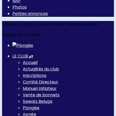
NAP
Photos
Petites annonces
Ajoutez un logo, un bouton, des réseaux sociaux
Cliquez pour éditer
LE CLUB
▴
▾
Accueil
Actualités du club
Inscriptions
Comité Directeur
Manuel Initiateur
Vente de bonnets
Sweats Beluga
Plongée
Apnée