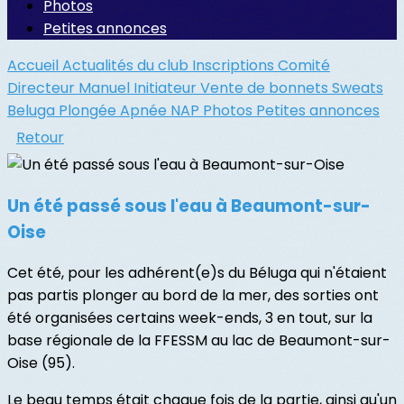
Photos
Petites annonces
Accueil
Actualités du club
Inscriptions
Comité
Directeur
Manuel Initiateur
Vente de bonnets
Sweats
Beluga
Plongée
Apnée
NAP
Photos
Petites annonces
Retour
Un été passé sous l'eau à Beaumont-sur-
Oise
Cet été, pour les adhérent(e)s du Béluga qui n'étaient
pas partis plonger au bord de la mer, des sorties ont
été organisées certains week-ends, 3 en tout, sur la
base régionale de la FFESSM au lac de Beaumont-sur-
Oise (95).
Le beau temps était chaque fois de la partie, ainsi qu'un