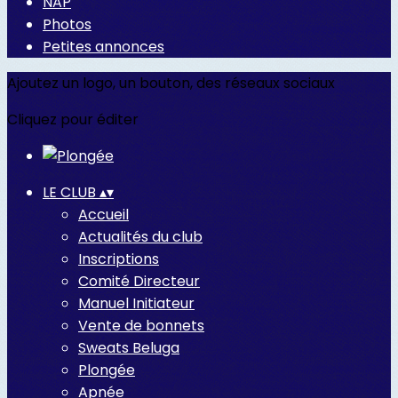
NAP
Photos
Petites annonces
Ajoutez un logo, un bouton, des réseaux sociaux
Cliquez pour éditer
LE CLUB
▴
▾
Accueil
Actualités du club
Inscriptions
Comité Directeur
Manuel Initiateur
Vente de bonnets
Sweats Beluga
Plongée
Apnée