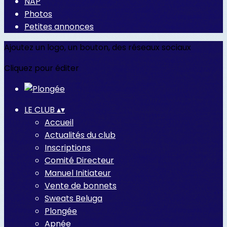
NAP
Photos
Petites annonces
Ajoutez un logo, un bouton, des réseaux sociaux
Cliquez pour éditer
LE CLUB
▴
▾
Accueil
Actualités du club
Inscriptions
Comité Directeur
Manuel Initiateur
Vente de bonnets
Sweats Beluga
Plongée
Apnée